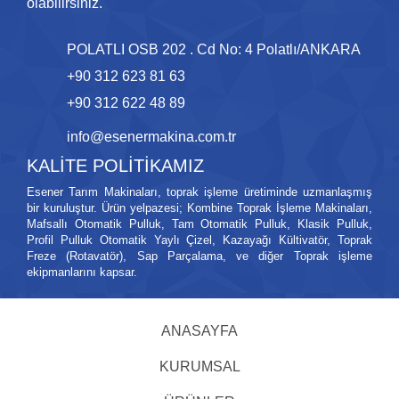
olabilirsiniz.
POLATLI OSB 202 . Cd No: 4 Polatlı/ANKARA
+90 312 623 81 63
+90 312 622 48 89
info@esenermakina.com.tr
KALİTE POLİTİKAMIZ
Esener Tarım Makinaları, toprak işleme üretiminde uzmanlaşmış
bir kuruluştur. Ürün yelpazesi; Kombine Toprak İşleme Makinaları,
Mafsallı Otomatik Pulluk, Tam Otomatik Pulluk, Klasik Pulluk,
Profil Pulluk Otomatik Yaylı Çizel, Kazayağı Kültivatör, Toprak
Freze (Rotavatör), Sap Parçalama, ve diğer Toprak işleme
ekipmanlarını kapsar.
ANASAYFA
KURUMSAL