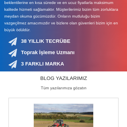
beklentilerine en kısa sürede ve en ucuz fiyatlarla maksimum
kalitede hizmeti sağlamaktır. Müşterilerimiz bizim tüm zorluklara
meydan okuma gücümüzdür. Onların mutluluğu bizim
vazgeçilmez amacımızdır ve bizlere olan güvenleri bizim için en
büyük ödüldür.
38 YILLIK TECRÜBE
Toprak İşleme Uzmanı
3 FARKLI MARKA
BLOG YAZILARIMIZ
Tüm yazılarımıza gözatın