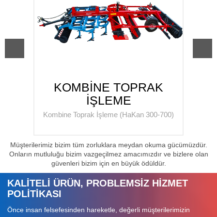
ĞI
KOMBİNE TOPRAK
İŞLEME
Kombine Toprak İşleme (HaKan 300-700)
Kom
Müşterilerimiz bizim tüm zorluklara meydan okuma gücümüzdür.
Onların mutluluğu bizim vazgeçilmez amacımızdır ve bizlere olan
güvenleri bizim için en büyük ödüldür.
KALİTELİ ÜRÜN, PROBLEMSİZ HİZMET
POLİTİKASI
Önce insan felsefesinden hareketle, değerli müşterilerimizin