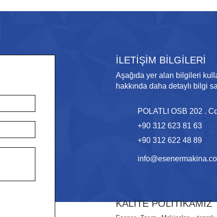
İLETİŞİM BİLGİLERİ
Aşağıda yer alan bilgileri kull
hakkında daha detaylı bilgi sah
POLATLI OSB 202 . Cd
+90 312 623 81 63
+90 312 622 48 89
info@esenermakina.co
KALİTE POLİTİKAMIZ