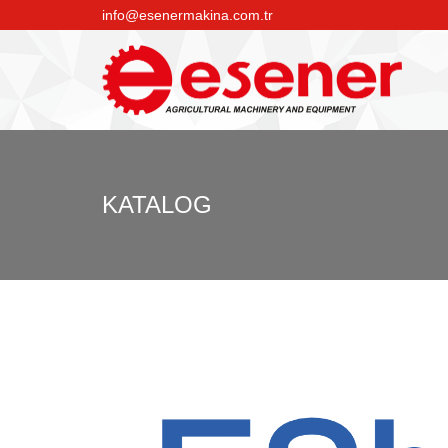
info@esenermakina.com.tr
KATALOG