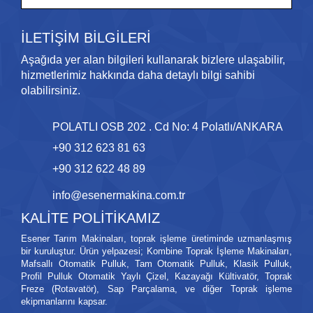
İLETİŞİM BİLGİLERİ
Aşağıda yer alan bilgileri kullanarak bizlere ulaşabilir,
hizmetlerimiz hakkında daha detaylı bilgi sahibi
olabilirsiniz.
POLATLI OSB 202 . Cd No: 4 Polatlı/ANKARA
+90 312 623 81 63
+90 312 622 48 89
info@esenermakina.com.tr
KALİTE POLİTİKAMIZ
Esener Tarım Makinaları, toprak işleme üretiminde uzmanlaşmış
bir kuruluştur. Ürün yelpazesi; Kombine Toprak İşleme Makinaları,
Mafsallı Otomatik Pulluk, Tam Otomatik Pulluk, Klasik Pulluk,
Profil Pulluk Otomatik Yaylı Çizel, Kazayağı Kültivatör, Toprak
Freze (Rotavatör), Sap Parçalama, ve diğer Toprak işleme
ekipmanlarını kapsar.