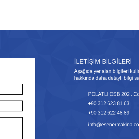
İLETİŞİM BİLGİLERİ
Aşağıda yer alan bilgileri kull
hakkında daha detaylı bilgi sah
POLATLI OSB 202 . Cd
+90 312 623 81 63
+90 312 622 48 89
info@esenermakina.co